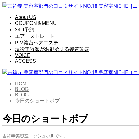
About US
COUPON＆MENU
24H予約
エアーストレート
PiM濃密ヘアエステ
現役美容師がお勧めする髪質改善
VOICE
ACCESS
HOME
BLOG
BLOG
今日のショートボブ
今日のショートボブ
吉祥寺美容室ニッシュ小川です。