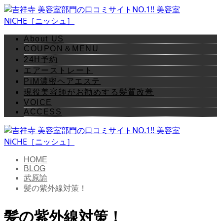
About US
COUPON＆MENU
24H予約
エアーストレート
PiM濃密ヘアエステ
現役美容師がお勧めする髪質改善
VOICE
ACCESS
HOME
BLOG
武原諭
髪の紫外線対策！
髪の紫外線対策！